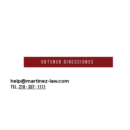
OBTENER DIRECCIONES
help@martinez-law.com
Tel.
210 - 337 - 1111